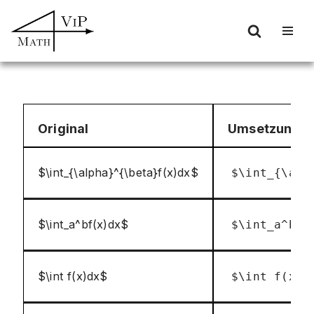
Zum
Inhalt
springen
Original
Umsetzung
$\int_{\alpha}^{\beta}f(x)dx$
$\int_{\alp
$\int_a^bf(x)dx$
$\int_a^bf(
$\int f(x)dx$
$\int f(x)d