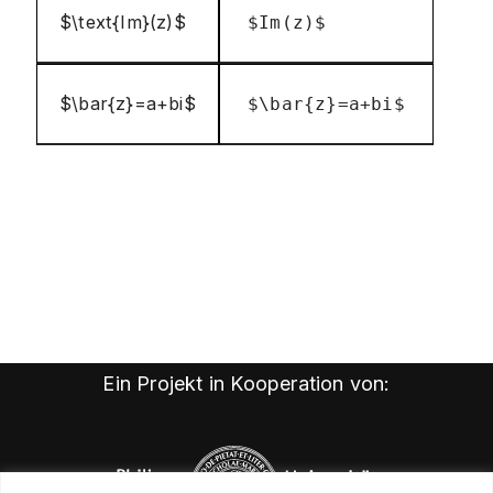
$\text{Im}(z)$
$Im(z)$
$\bar{z}=a+bi$
$\bar{z}=a+bi$
Ein Projekt in Kooperation von: