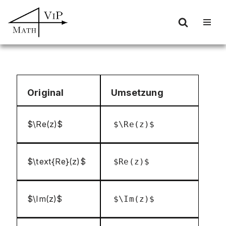
Zum
Inhalt
springen
Original
Umsetzung
$\Re(z)$
$\Re(z)$
$\text{Re}(z)$
$Re(z)$
$\Im(z)$
$\Im(z)$