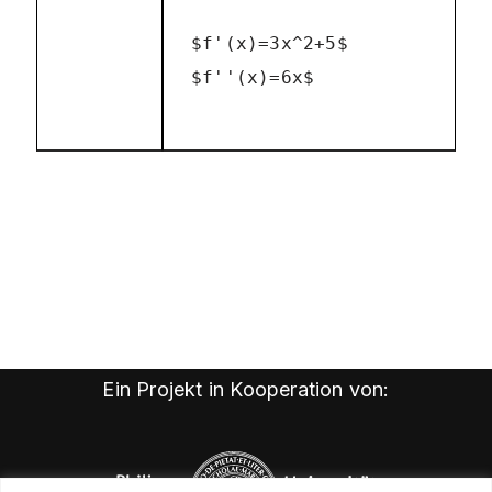
$f'(x)=3x^2+5$
$f''(x)=6x$
Ein Projekt in Kooperation von: