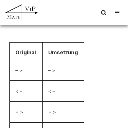
Zum
Inhalt
springen
Original
Umsetzung
– >
– >
< –
< –
= >
= >