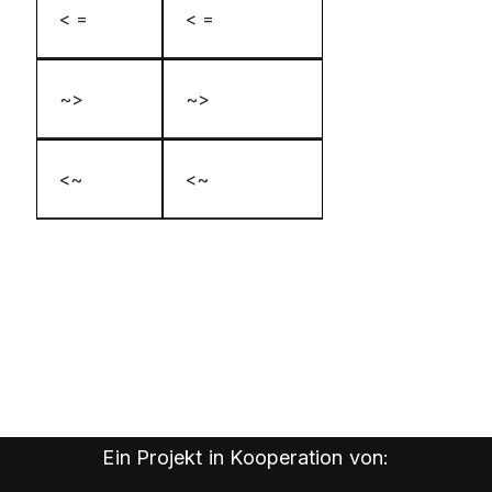
< =
< =
~>
~>
<~
<~
Ein Projekt in Kooperation von: