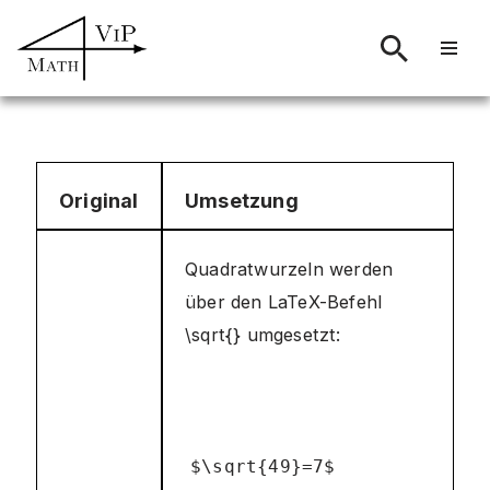
Zum
Inhalt
springen
Original
Umsetzung
Quadratwurzeln werden
über den LaTeX-Befehl
\sqrt{} umgesetzt:
$\sqrt{49}=7$