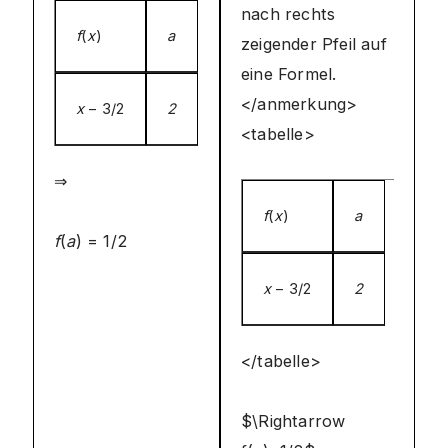
nach rechts
f
(
x
)
a
zeigender Pfeil auf
eine Formel.
</anmerkung>
x
− 3/2
2
<tabelle>
⇒
f
(
x
)
a
f
(
a
) = 1/2
x
− 3/2
2
</tabelle>
$\Rightarrow