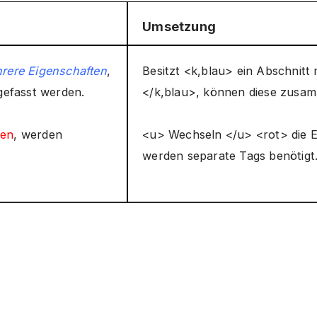
Umsetzung
hrere Eigenschaften
,
Besitzt <k,blau> ein Abschnitt
efasst werden.
</k,blau>, können diese zusa
ten
, werden
<u> Wechseln </u> <rot> die E
werden separate Tags benötigt